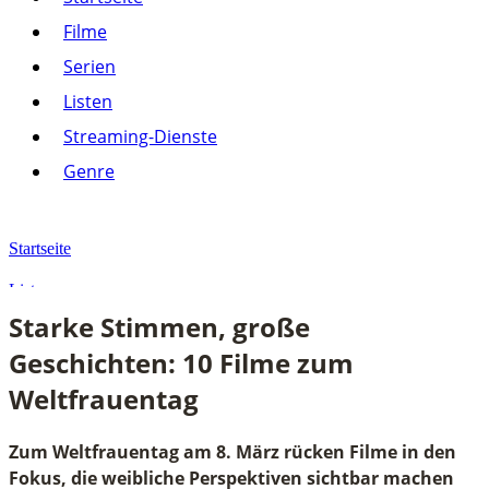
Listen
Filme
Streaming-Dienste
Serien
Paramount+
Amazon Prime Video
Listen
Joyn
Pluto TV
Streaming-Dienste
Netflix
Alle anzeigen
Genre
Genre
Action
Drama
Startseite
Komödie
Krimi
Listen
Thriller
Starke Stimmen, große
Alle anzeigen
Starke Stimmen, große Geschichten: 10 Filme zum Weltfrauentag
Geschichten: 10 Filme zum
Weltfrauentag
Zum Weltfrauentag am 8. März rücken Filme in den
Fokus, die weibliche Perspektiven sichtbar machen