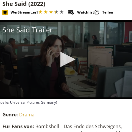
She Said (2022)
WerStreamt.es?
Watchlist
Teilen
She Said Trailer
uelle: Universal Pictures Germany)
econds
f
Genre:
Drama
inutes,
4
Für Fans von:
Bombshell – Das Ende des Schweigens,
econds