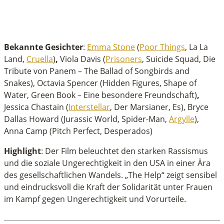
Bekannte Gesichter
:
Emma Stone
(
Poor Things
, La La
Land,
Cruella
)
,
Viola Davis (
Prisoners
, Suicide Squad, Die
Tribute von Panem – The Ballad of Songbirds and
Snakes), Octavia Spencer (Hidden Figures, Shape of
Water, Green Book – Eine besondere Freundschaft)
,
Jessica Chastain (
Interstellar
, Der Marsianer, Es), Bryce
Dallas Howard (Jurassic World, Spider-Man,
Argylle
),
Anna Camp (Pitch Perfect, Desperados)
Highlight
: Der Film beleuchtet den starken Rassismus
und die soziale Ungerechtigkeit in den USA in einer Ära
des gesellschaftlichen Wandels. „The Help“ zeigt sensibel
und eindrucksvoll die Kraft der Solidarität unter Frauen
im Kampf gegen Ungerechtigkeit und Vorurteile.