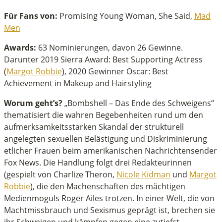
econds
f
Für Fans von:
Promising Young Woman, She Said,
Mad
inute,
Men
1
econds
Awards:
63 Nominierungen, davon 26 Gewinne.
Darunter 2019 Sierra Award: Best Supporting Actress
(
Margot Robbie
), 2020 Gewinner Oscar: Best
Achievement in Makeup and Hairstyling
Worum geht’s?
„Bombshell – Das Ende des Schweigens“
thematisiert die wahren Begebenheiten rund um den
aufmerksamkeitsstarken Skandal der strukturell
angelegten sexuellen Belästigung und Diskriminierung
etlicher Frauen beim amerikanischen Nachrichtensender
Fox News. Die Handlung folgt drei Redakteurinnen
(gespielt von Charlize Theron,
Nicole Kidman
und
Margot
Robbie
), die den Machenschaften des mächtigen
Medienmoguls Roger Ailes trotzen. In einer Welt, die von
Machtmissbrauch und Sexismus geprägt ist, brechen sie
ihr Schweigen und kämpfen gegen eine zutiefst