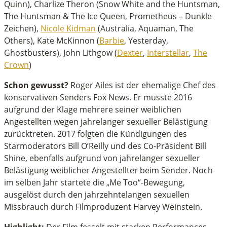
Quinn), Charlize Theron (Snow White and the Huntsman,
The Huntsman & The Ice Queen, Prometheus – Dunkle
Zeichen),
Nicole Kidman
(Australia, Aquaman, The
Others), Kate McKinnon (
Barbie
, Yesterday,
Ghostbusters), John Lithgow (
Dexter
,
Interstellar
,
The
Crown
)
Schon gewusst?
Roger Ailes ist der ehemalige Chef des
konservativen Senders Fox News. Er musste 2016
aufgrund der Klage mehrere seiner weiblichen
Angestellten wegen jahrelanger sexueller Belästigung
zurücktreten. 2017 folgten die Kündigungen des
Starmoderators Bill O’Reilly und des Co-Präsident Bill
Shine, ebenfalls aufgrund von jahrelanger sexueller
Belästigung weiblicher Angestellter beim Sender. Noch
im selben Jahr startete die „Me Too“-Bewegung,
ausgelöst durch den jahrzehntelangen sexuellen
Missbrauch durch Filmproduzent Harvey Weinstein.
Highlight:
Der Film fesselt mit starken Performances,