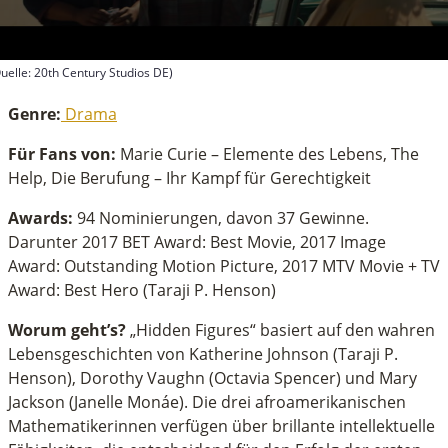
uelle: 20th Century Studios DE)
econds
f
Genre:
Drama
inutes,
2
Für Fans von:
Marie Curie – Elemente des Lebens, The
econds
Help, Die Berufung – Ihr Kampf für Gerechtigkeit
Awards:
94 Nominierungen, davon 37 Gewinne.
Darunter 2017 BET Award: Best Movie, 2017 Image
Award: Outstanding Motion Picture, 2017 MTV Movie + TV
Award: Best Hero (Taraji P. Henson)
Worum geht’s?
„Hidden Figures“ basiert auf den wahren
Lebensgeschichten von Katherine Johnson (Taraji P.
Henson), Dorothy Vaughn (Octavia Spencer) und Mary
Jackson (Janelle Monáe). Die drei afroamerikanischen
Mathematikerinnen verfügen über brillante intellektuelle