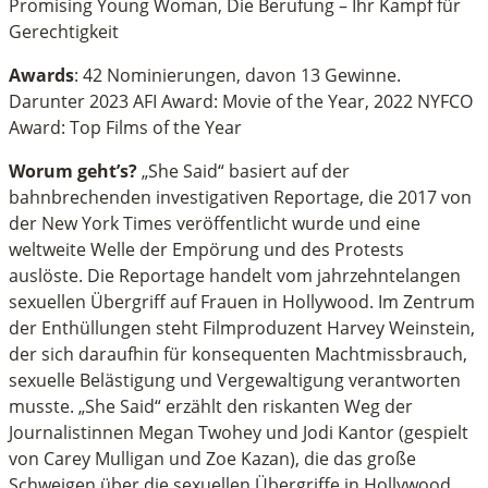
Promising Young Woman, Die Berufung – Ihr Kampf für
Gerechtigkeit
Awards
: 42 Nominierungen, davon 13 Gewinne.
Darunter 2023 AFI Award: Movie of the Year, 2022 NYFCO
Award: Top Films of the Year
Worum geht’s?
„She Said“ basiert auf der
bahnbrechenden investigativen Reportage, die 2017 von
der New York Times veröffentlicht wurde und eine
weltweite Welle der Empörung und des Protests
auslöste. Die Reportage handelt vom jahrzehntelangen
sexuellen Übergriff auf Frauen in Hollywood. Im Zentrum
der Enthüllungen steht Filmproduzent Harvey Weinstein,
der sich daraufhin für konsequenten Machtmissbrauch,
sexuelle Belästigung und Vergewaltigung verantworten
musste. „She Said“ erzählt den riskanten Weg der
Journalistinnen Megan Twohey und Jodi Kantor (gespielt
von Carey Mulligan und Zoe Kazan), die das große
Schweigen über die sexuellen Übergriffe in Hollywood