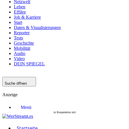
Netzwelt
Leben
Effilee
Job & Karriere
Start
Daten & Visualisierungen
Reporter
Tests
Geschichte
Mobilität
Audio
Video
DEIN SPIEGEL
Suche öffnen
Anzeige
Menü
Startseite
Filme
Serien
Startseite