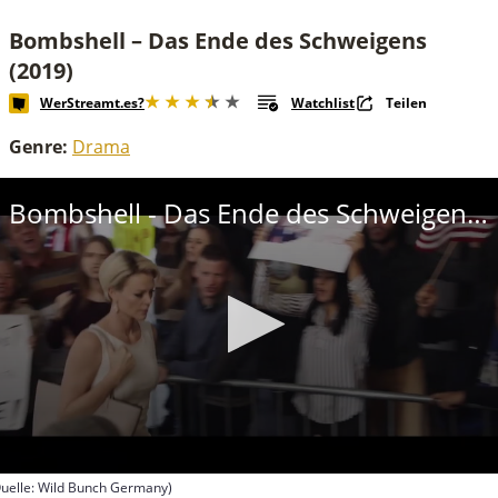
Bombshell – Das Ende des Schweigens
(2019)
WerStreamt.es?
Watchlist
Teilen
Genre:
Drama
Bombshell - Das Ende des Schweigens Trailer
uelle: Wild Bunch Germany)