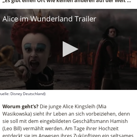
„Es gibt einen Ort wie keinen anderen auf der Welt …“
Alice im Wunderland Trailer
uelle: Disney Deutschland)
econds
f
Worum geht’s?
Die junge Alice Kingsleih (Mia
inutes,
Wasikowska) sieht ihr Leben an sich vorbeiziehen, denn
5
sie soll mit dem eingebildeten Geschäftsmann Hamish
econds
(Leo Bill) vermählt werden. Am Tage ihrer Hochzeit
entdeckt sie im Anwesen ihres Zukünftigen ein seltsames