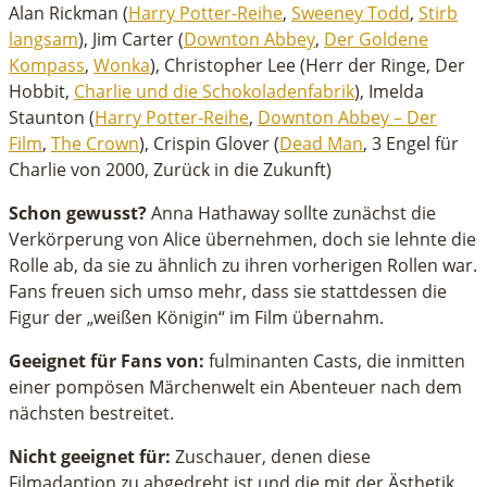
Alan Rickman (
Harry Potter-Reihe
,
Sweeney Todd
,
Stirb
langsam
), Jim Carter (
Downton Abbey
,
Der Goldene
Kompass
,
Wonka
), Christopher Lee (Herr der Ringe, Der
Hobbit,
Charlie und die Schokoladenfabrik
), Imelda
Staunton (
Harry Potter-Reihe
,
Downton Abbey – Der
Film
,
The Crown
), Crispin Glover (
Dead Man
, 3 Engel für
Charlie von 2000, Zurück in die Zukunft)
Schon gewusst?
Anna Hathaway sollte zunächst die
Verkörperung von Alice übernehmen, doch sie lehnte die
Rolle ab, da sie zu ähnlich zu ihren vorherigen Rollen war.
Fans freuen sich umso mehr, dass sie stattdessen die
Figur der „weißen Königin“ im Film übernahm.
Geeignet für Fans von:
fulminanten Casts, die inmitten
einer pompösen Märchenwelt ein Abenteuer nach dem
nächsten bestreitet.
Nicht geeignet für:
Zuschauer, denen diese
Filmadaption zu abgedreht ist und die mit der Ästhetik