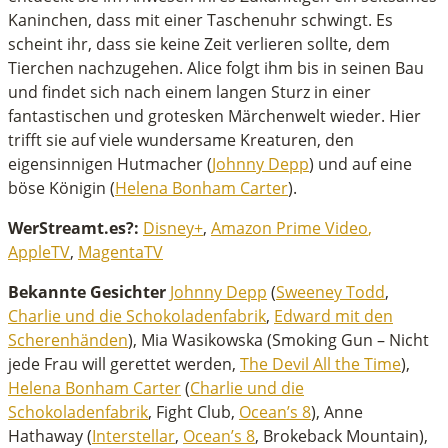
Kaninchen, dass mit einer Taschenuhr schwingt. Es
scheint ihr, dass sie keine Zeit verlieren sollte, dem
Tierchen nachzugehen. Alice folgt ihm bis in seinen Bau
und findet sich nach einem langen Sturz in einer
fantastischen und grotesken Märchenwelt wieder. Hier
trifft sie auf viele wundersame Kreaturen, den
eigensinnigen Hutmacher (
Johnny Depp
) und auf eine
böse Königin (
Helena Bonham Carter
).
WerStreamt.es?:
Disney+
,
Amazon Prime Video
,
AppleTV
,
MagentaTV
Bekannte Gesichter
Johnny Depp
(
Sweeney Todd
,
Charlie und die Schokoladenfabrik
,
Edward mit den
Scherenhänden
), Mia Wasikowska (Smoking Gun – Nicht
jede Frau will gerettet werden,
The Devil All the Time
),
Helena Bonham Carter
(
Charlie und die
Schokoladenfabrik
, Fight Club,
Ocean’s 8
), Anne
Hathaway (
Interstellar
,
Ocean’s 8
, Brokeback Mountain),