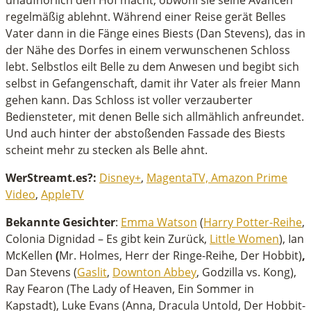
unaufhörlich den Hof macht, obwohl sie seine Avancen
regelmäßig ablehnt. Während einer Reise gerät Belles
Vater dann in die Fänge eines Biests (Dan Stevens), das in
der Nähe des Dorfes in einem verwunschenen Schloss
lebt. Selbstlos eilt Belle zu dem Anwesen und begibt sich
selbst in Gefangenschaft, damit ihr Vater als freier Mann
gehen kann. Das Schloss ist voller verzauberter
Bediensteter, mit denen Belle sich allmählich anfreundet.
Und auch hinter der abstoßenden Fassade des Biests
scheint mehr zu stecken als Belle ahnt.
WerStreamt.es?:
Disney+
,
MagentaTV,
Amazon Prime
Video
,
AppleTV
Bekannte Gesichter
:
Emma Watson
(
Harry Potter-Reihe
,
Colonia Dignidad – Es gibt kein Zurück,
Little Women
), Ian
McKellen
(
Mr. Holmes, Herr der Ringe-Reihe, Der Hobbit)
,
Dan Stevens (
Gaslit
,
Downton Abbey
, Godzilla vs. Kong),
Ray Fearon (The Lady of Heaven, Ein Sommer in
Kapstadt), Luke Evans (Anna, Dracula Untold, Der Hobbit-