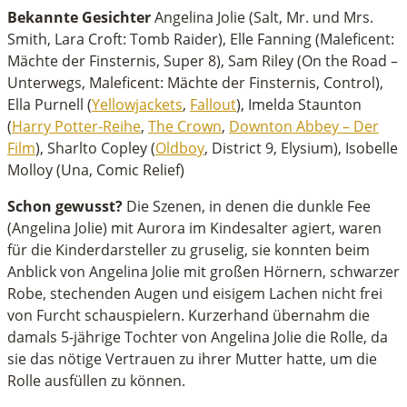
Bekannte Gesichter
Angelina Jolie (Salt, Mr. und Mrs.
Smith, Lara Croft: Tomb Raider), Elle Fanning (Maleficent:
Mächte der Finsternis, Super 8), Sam Riley (On the Road –
Unterwegs, Maleficent: Mächte der Finsternis, Control),
Ella Purnell (
Yellowjackets
,
Fallout
), Imelda Staunton
(
Harry Potter-Reihe
,
The Crown
,
Downton Abbey – Der
Film
), Sharlto Copley (
Oldboy
, District 9, Elysium), Isobelle
Molloy (Una, Comic Relief)
Schon gewusst?
Die Szenen, in denen die dunkle Fee
(Angelina Jolie) mit Aurora im Kindesalter agiert, waren
für die Kinderdarsteller zu gruselig, sie konnten beim
Anblick von Angelina Jolie mit großen Hörnern, schwarzer
Robe, stechenden Augen und eisigem Lachen nicht frei
von Furcht schauspielern. Kurzerhand übernahm die
damals 5-jährige Tochter von Angelina Jolie die Rolle, da
sie das nötige Vertrauen zu ihrer Mutter hatte, um die
Rolle ausfüllen zu können.