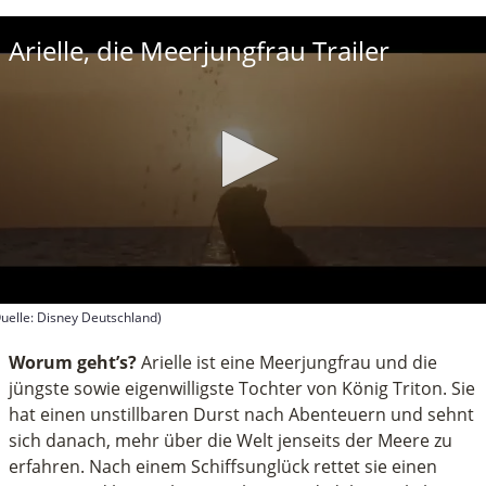
Arielle, die Meerjungfrau Trailer
uelle: Disney Deutschland)
econds
f
Worum geht’s?
Arielle ist eine Meerjungfrau und die
inutes,
jüngste sowie eigenwilligste Tochter von König Triton. Sie
8
hat einen unstillbaren Durst nach Abenteuern und sehnt
econds
sich danach, mehr über die Welt jenseits der Meere zu
erfahren. Nach einem Schiffsunglück rettet sie einen