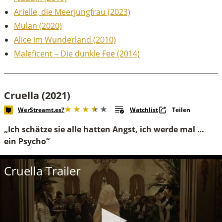
Arielle, die Meerjungfrau (2023)
Mulan (2020)
Alice im Wunderland (2010)
Maleficent – Die dunkle Fee (2014)
Cruella (2021)
WerStreamt.es?
Watchlist
Teilen
„Ich schätze sie alle hatten Angst, ich werde mal …
ein Psycho“
Cruella Trailer