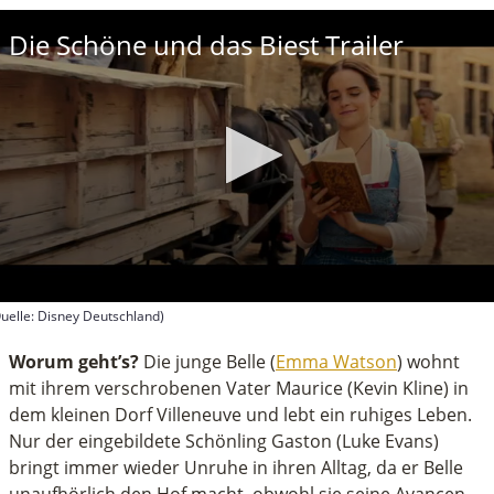
Die Schöne und das Biest Trailer
uelle: Disney Deutschland)
econds
f
Worum geht’s?
Die junge Belle (
Emma Watson
) wohnt
inutes,
mit ihrem verschrobenen Vater Maurice (Kevin Kline) in
7
dem kleinen Dorf Villeneuve und lebt ein ruhiges Leben.
econds
Nur der eingebildete Schönling Gaston (Luke Evans)
bringt immer wieder Unruhe in ihren Alltag, da er Belle