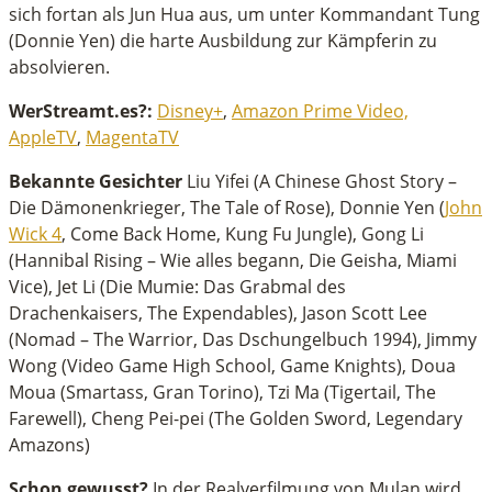
sich fortan als Jun Hua aus, um unter Kommandant Tung
(Donnie Yen) die harte Ausbildung zur Kämpferin zu
absolvieren.
WerStreamt.es?:
Disney+
,
Amazon Prime Video,
AppleTV
,
MagentaTV
Bekannte Gesichter
Liu Yifei (A Chinese Ghost Story –
Die Dämonenkrieger, The Tale of Rose), Donnie Yen (
John
Wick 4
, Come Back Home, Kung Fu Jungle), Gong Li
(Hannibal Rising – Wie alles begann, Die Geisha, Miami
Vice), Jet Li (Die Mumie: Das Grabmal des
Drachenkaisers, The Expendables), Jason Scott Lee
(Nomad – The Warrior, Das Dschungelbuch 1994), Jimmy
Wong (Video Game High School, Game Knights), Doua
Moua (Smartass, Gran Torino), Tzi Ma (Tigertail, The
Farewell), Cheng Pei-pei (The Golden Sword, Legendary
Amazons)
Schon gewusst?
In der Realverfilmung von Mulan wird