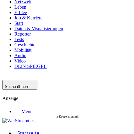
Netzwelt
Leben
Effilee
Job & Karriere
Start
Daten & Visualisierungen
Reporter
Tests
Geschichte
Mobilität
Audio
Video
DEIN SPIEGEL
Suche öffnen
Anzeige
Menü
Startseite
Filme
Serien
Startseite