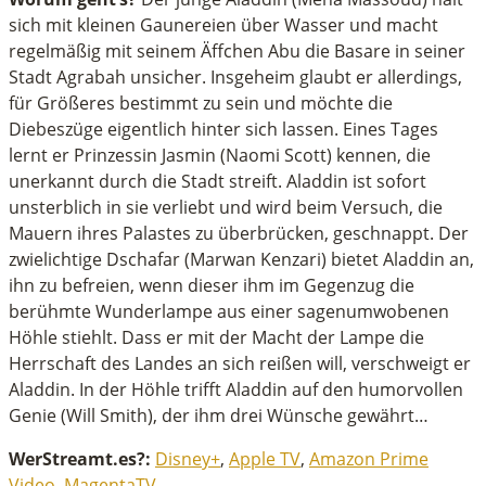
inutes,
sich mit kleinen Gaunereien über Wasser und macht
7
regelmäßig mit seinem Äffchen Abu die Basare in seiner
econds
Stadt Agrabah unsicher. Insgeheim glaubt er allerdings,
für Größeres bestimmt zu sein und möchte die
Diebeszüge eigentlich hinter sich lassen. Eines Tages
lernt er Prinzessin Jasmin (Naomi Scott) kennen, die
unerkannt durch die Stadt streift. Aladdin ist sofort
unsterblich in sie verliebt und wird beim Versuch, die
Mauern ihres Palastes zu überbrücken, geschnappt. Der
zwielichtige Dschafar (Marwan Kenzari) bietet Aladdin an,
ihn zu befreien, wenn dieser ihm im Gegenzug die
berühmte Wunderlampe aus einer sagenumwobenen
Höhle stiehlt. Dass er mit der Macht der Lampe die
Herrschaft des Landes an sich reißen will, verschweigt er
Aladdin. In der Höhle trifft Aladdin auf den humorvollen
Genie (Will Smith), der ihm drei Wünsche gewährt…
WerStreamt.es?:
Disney+
,
Apple TV
,
Amazon Prime
Video
,
MagentaTV