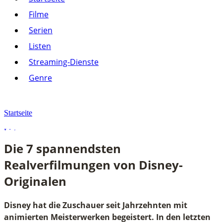
Listen
Filme
Streaming-Dienste
Serien
Paramount+
Amazon Prime Video
Listen
Joyn
Pluto TV
Streaming-Dienste
Netflix
Alle anzeigen
Genre
Genre
Action
Drama
Startseite
Komödie
Krimi
Listen
Thriller
Die 7 spannendsten
Alle anzeigen
Die 7 spannendsten Realverfilmungen von Disney-Originalen
Realverfilmungen von Disney-
Originalen
Disney hat die Zuschauer seit Jahrzehnten mit
animierten Meisterwerken begeistert. In den letzten