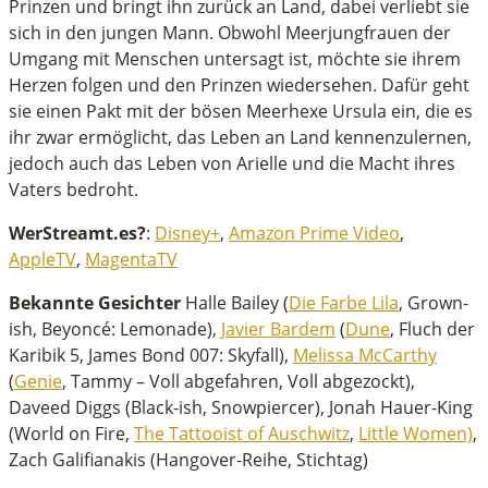
Prinzen und bringt ihn zurück an Land, dabei verliebt sie
sich in den jungen Mann. Obwohl Meerjungfrauen der
Umgang mit Menschen untersagt ist, möchte sie ihrem
Herzen folgen und den Prinzen wiedersehen. Dafür geht
sie einen Pakt mit der bösen Meerhexe Ursula ein, die es
ihr zwar ermöglicht, das Leben an Land kennenzulernen,
jedoch auch das Leben von Arielle und die Macht ihres
Vaters bedroht.
WerStreamt.es?
:
Disney+
,
Amazon Prime Video
,
AppleTV
,
MagentaTV
Bekannte Gesichter
Halle Bailey (
Die Farbe Lila
, Grown-
ish, Beyoncé: Lemonade),
Javier Bardem
(
Dune
, Fluch der
Karibik 5, James Bond 007: Skyfall),
Melissa McCarthy
(
Genie
, Tammy – Voll abgefahren, Voll abgezockt),
Daveed Diggs (Black-ish, Snowpiercer), Jonah Hauer-King
(World on Fire,
The Tattooist of Auschwitz
,
Little Women)
,
Zach Galifianakis (Hangover-Reihe, Stichtag)