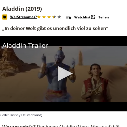
Aladdin (2019)
WerStreamt.es?
Watchlist
Teilen
„In deiner Welt gibt es unendlich viel zu sehen“
Aladdin Trailer
uelle: Disney Deutschland)
econds
f
Worum geht’s?
Der junge Aladdin (Mena Massoud) hält