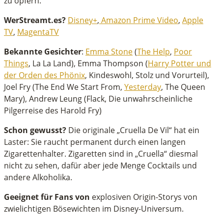
zu opfern.
WerStreamt.es?
Disney+
,
Amazon Prime
Video
,
Apple
TV
,
MagentaTV
Bekannte Gesichter
:
Emma Stone
(
The Help
,
Poor
Things
, La La Land), Emma Thompson (
Harry Potter und
der Orden des Phönix
, Kindeswohl, Stolz und Vorurteil),
Joel Fry (The End We Start From,
Yesterday
, The Queen
Mary), Andrew Leung (Flack, Die unwahrscheinliche
Pilgerreise des Harold Fry)
Schon gewusst?
Die originale „Cruella De Vil“ hat ein
Laster: Sie raucht permanent durch einen langen
Zigarettenhalter. Zigaretten sind in „Cruella“ diesmal
nicht zu sehen, dafür aber jede Menge Cocktails und
andere Alkoholika.
Geeignet für Fans von
explosiven Origin-Storys von
zwielichtigen Bösewichten im Disney-Universum.