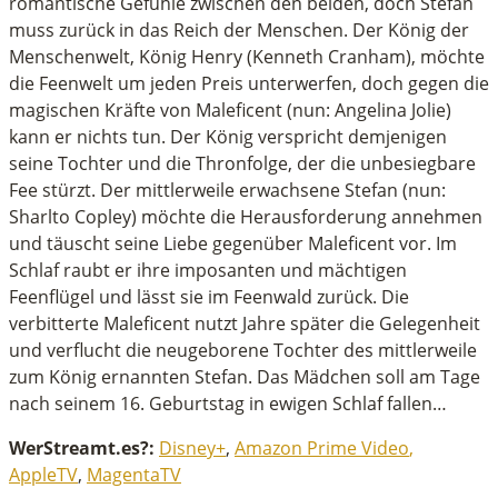
romantische Gefühle zwischen den beiden, doch Stefan
muss zurück in das Reich der Menschen. Der König der
Menschenwelt, König Henry (Kenneth Cranham), möchte
die Feenwelt um jeden Preis unterwerfen, doch gegen die
magischen Kräfte von Maleficent (nun: Angelina Jolie)
kann er nichts tun. Der König verspricht demjenigen
seine Tochter und die Thronfolge, der die unbesiegbare
Fee stürzt. Der mittlerweile erwachsene Stefan (nun:
Sharlto Copley) möchte die Herausforderung annehmen
und täuscht seine Liebe gegenüber Maleficent vor. Im
Schlaf raubt er ihre imposanten und mächtigen
Feenflügel und lässt sie im Feenwald zurück. Die
verbitterte Maleficent nutzt Jahre später die Gelegenheit
und verflucht die neugeborene Tochter des mittlerweile
zum König ernannten Stefan. Das Mädchen soll am Tage
nach seinem 16. Geburtstag in ewigen Schlaf fallen…
WerStreamt.es?:
Disney+
,
Amazon Prime Video
,
AppleTV
,
MagentaTV