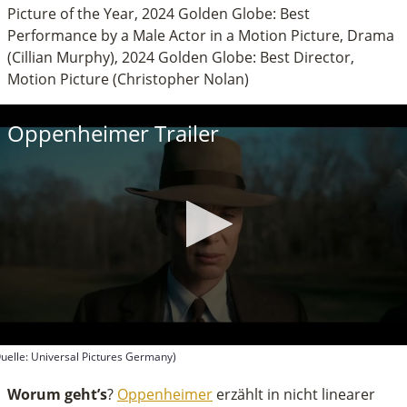
Picture of the Year, 2024 Golden Globe: Best
Performance by a Male Actor in a Motion Picture, Drama
(Cillian Murphy), 2024 Golden Globe: Best Director,
Motion Picture (Christopher Nolan)
Oppenheimer Trailer
uelle: Universal Pictures Germany)
econds
f
Worum geht’s
?
Oppenheimer
erzählt in nicht linearer