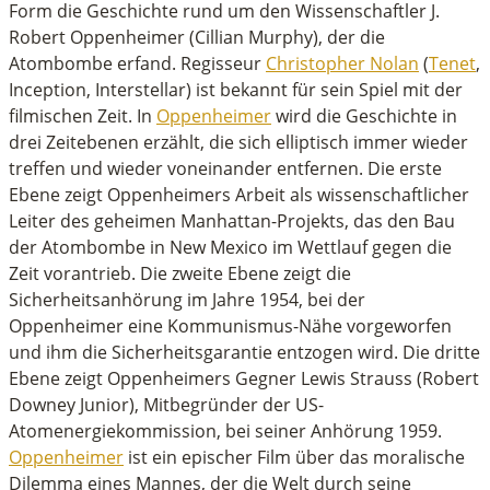
inutes,
Form die Geschichte rund um den Wissenschaftler J.
Robert Oppenheimer (Cillian Murphy), der die
econds
Atombombe erfand. Regisseur
Christopher Nolan
(
Tenet
,
Inception, Interstellar) ist bekannt für sein Spiel mit der
filmischen Zeit. In
Oppenheimer
wird die Geschichte in
drei Zeitebenen erzählt, die sich elliptisch immer wieder
treffen und wieder voneinander entfernen. Die erste
Ebene zeigt Oppenheimers Arbeit als wissenschaftlicher
Leiter des geheimen Manhattan-Projekts, das den Bau
der Atombombe in New Mexico im Wettlauf gegen die
Zeit vorantrieb. Die zweite Ebene zeigt die
Sicherheitsanhörung im Jahre 1954, bei der
Oppenheimer eine Kommunismus-Nähe vorgeworfen
und ihm die Sicherheitsgarantie entzogen wird. Die dritte
Ebene zeigt Oppenheimers Gegner Lewis Strauss (Robert
Downey Junior), Mitbegründer der US-
Atomenergiekommission, bei seiner Anhörung 1959.
Oppenheimer
ist ein epischer Film über das moralische
Dilemma eines Mannes, der die Welt durch seine