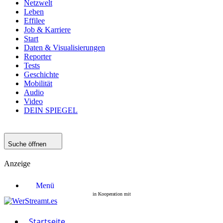
Netzwelt
Leben
Effilee
Job & Karriere
Start
Daten & Visualisierungen
Reporter
Tests
Geschichte
Mobilität
Audio
Video
DEIN SPIEGEL
Suche öffnen
Anzeige
Menü
Startseite
Filme
Serien
Startseite