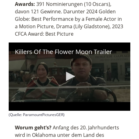
Awards:
391 Nominierungen (10 Oscars),
davon 121 Gewinne. Darunter 2024 Golden
Globe: Best Performance by a Female Actor in
a Motion Picture, Drama (Lily Gladstone), 2023
CFCA Award: Best Picture
Killers Of The Flower Moon Trailer
0
(Quelle: ParamountPicturesGER)
s
e
Worum geht’s?
Anfang des 20. Jahrhunderts
c
o
wird in Oklahoma unter dem Land des
n