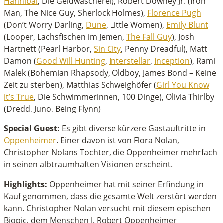
Hannibal
, Die Geldwäscherei), Robert Downey Jr. (Iron
Man, The Nice Guy, Sherlock Holmes),
Florence Pugh
(Don’t Worry Darling,
Dune
, Little Women),
Emily Blunt
(Looper, Lachsfischen im Jemen,
The Fall Guy
), Josh
Hartnett (Pearl Harbor,
Sin City
, Penny Dreadful), Matt
Damon (
Good Will Hunting
,
Interstellar
,
Inception
), Rami
Malek (Bohemian Rhapsody, Oldboy, James Bond – Keine
Zeit zu sterben), Matthias Schweighöfer (
Girl You Know
it’s True
, Die Schwimmerinnen, 100 Dinge), Olivia Thirlby
(Dredd, Juno, Being Flynn)
Special Guest:
Es gibt diverse kürzere Gastauftritte in
Oppenheimer
. Einer davon ist von Flora Nolan,
Christopher Nolans Tochter, die Oppenheimer mehrfach
in seinen albtraumhaften Visionen erscheint.
Highlights:
Oppenheimer hat mit seiner Erfindung in
Kauf genommen, dass die gesamte Welt zerstört werden
kann. Christopher Nolan versucht mit diesem epischen
Biopic, dem Menschen J. Robert Oppenheimer