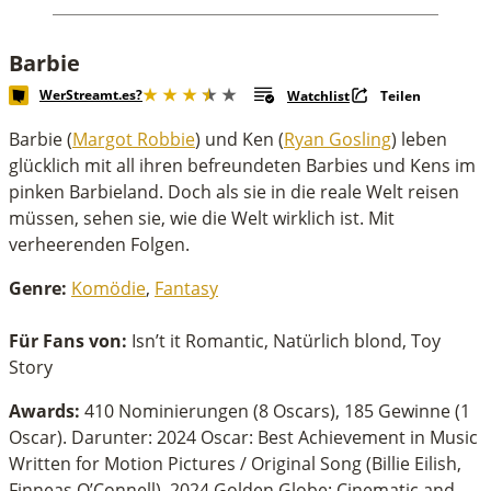
Barbie
WerStreamt.es?
Watchlist
Teilen
Barbie (
Margot Robbie
) und Ken (
Ryan Gosling
) leben
glücklich mit all ihren befreundeten Barbies und Kens im
pinken Barbieland. Doch als sie in die reale Welt reisen
müssen, sehen sie, wie die Welt wirklich ist. Mit
verheerenden Folgen.
Genre:
Komödie
,
Fantasy
Für Fans von:
Isn’t it Romantic, Natürlich blond, Toy
Story
Awards:
410 Nominierungen (8 Oscars), 185 Gewinne (1
Oscar). Darunter: 2024 Oscar: Best Achievement in Music
Written for Motion Pictures / Original Song (Billie Eilish,
Finneas O’Connell), 2024 Golden Globe: Cinematic and