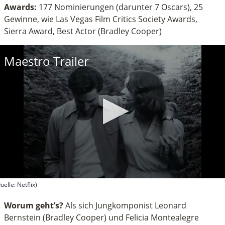
Awards:
177 Nominierungen (darunter 7 Oscars), 25
Gewinne, wie Las Vegas Film Critics Society Awards,
Sierra Award, Best Actor (Bradley Cooper)
Maestro Trailer
uelle: Netflix)
econds
f
Worum geht’s?
Als sich Jungkomponist Leonard
inutes,
Bernstein (Bradley Cooper) und Felicia Montealegre
4