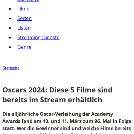
Listen
Filme
Streaming-Dienste
Serien
Paramount+
Amazon Prime Video
Listen
Joyn
Pluto TV
Streaming-Dienste
Netflix
Alle anzeigen
Genre
Genre
Action
Drama
Startseite
Komödie
Krimi
Listen
Thriller
Oscars 2024: Diese 5 Filme sind
Alle anzeigen
Oscars 2024: Diese 5 Filme sind bereits im Stream erhältlich
bereits im Stream erhältlich
Die alljährliche Oscar-Verleihung der Academy
Awards fand am 10. und 11. März zum 96. Mal in Folge
statt. Wer die Gewinner sind und welche Filme bereits