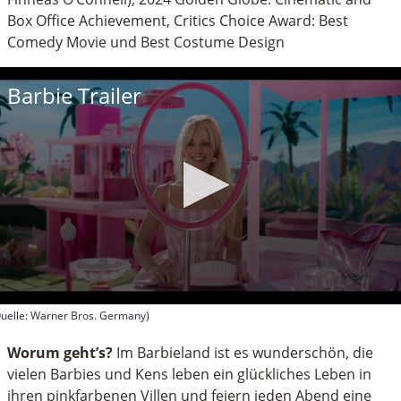
Box Office Achievement, Critics Choice Award: Best
Comedy Movie und Best Costume Design
Barbie Trailer
uelle: Warner Bros. Germany)
econds
f
Worum geht’s?
Im Barbieland ist es wunderschön, die
inute,
vielen Barbies und Kens leben ein glückliches Leben in
2
ihren pinkfarbenen Villen und feiern jeden Abend eine
econds