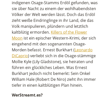
indigenen Osage-Stamms Erdöl gefunden, was
d
s
sie über Nacht zu einem der wohlhabendsten
o
Völker der Welt werden lässt. Doch das Erdöl
f
2
zieht weiße Eindringlinge in ihr Land, die das
m
Volk manipulieren, plündern und letztlich
i
n
kaltblütig ermorden.
Killers of the Flower
u
Moon
ist ein epischer Western-Krimi, der sich
t
e
eingehend mit den sogenannten Osage-
s
Morden befasst. Ernest Burkhart (
Leonardo
,
1
DiCaprio
) verliebt sich in die Osage-stämmige
9
Mollie Kyle (Lily Gladstone), sie heiraten und
s
e
führen ein glückliches Leben. Was Ernest
c
Burkhart jedoch nicht bemerkt: Sein Onkel
o
n
William Hale (Robert De Niro) zieht ihn immer
d
tiefer in einen kaltblütigen Plan hinein.
s
WerStreamt.es?