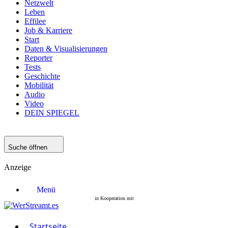
Netzwelt
Leben
Effilee
Job & Karriere
Start
Daten & Visualisierungen
Reporter
Tests
Geschichte
Mobilität
Audio
Video
DEIN SPIEGEL
Suche öffnen
Anzeige
Menü
Startseite
Filme
Serien
Startseite