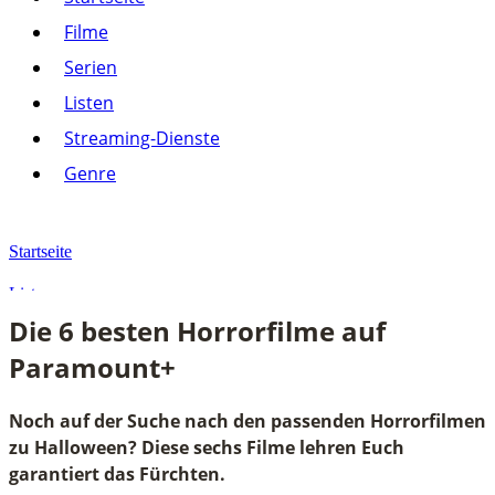
Listen
Filme
Streaming-Dienste
Serien
Paramount+
Amazon Prime Video
Listen
Joyn
Pluto TV
Streaming-Dienste
Netflix
Alle anzeigen
Genre
Genre
Action
Drama
Startseite
Komödie
Krimi
Listen
Thriller
Die 6 besten Horrorfilme auf
Alle anzeigen
Die 6 besten Horrorfilme auf Paramount+
Paramount+
Noch auf der Suche nach den passenden Horrorfilmen
zu Halloween? Diese sechs Filme lehren Euch
garantiert das Fürchten.