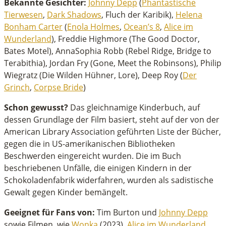
Bekannte Gesichter:
Johnny Depp
(
Phantastische
Tierwesen
,
Dark Shadows
, Fluch der Karibik),
Helena
Bonham Carter
(
Enola Holmes
,
Ocean’s 8
,
Alice im
Wunderland
), Freddie Highmore (The Good Doctor,
Bates Motel), AnnaSophia Robb (Rebel Ridge, Bridge to
Terabithia), Jordan Fry (Gone, Meet the Robinsons), Philip
Wiegratz (Die Wilden Hühner, Lore), Deep Roy (
Der
Grinch
,
Corpse Bride
)
Schon gewusst?
Das gleichnamige Kinderbuch, auf
dessen Grundlage der Film basiert, steht auf der von der
American Library Association geführten Liste der Bücher,
gegen die in US-amerikanischen Bibliotheken
Beschwerden eingereicht wurden. Die im Buch
beschriebenen Unfälle, die einigen Kindern in der
Schokoladenfabrik widerfahren, wurden als sadistische
Gewalt gegen Kinder bemängelt.
Geeignet für Fans von:
Tim Burton und
Johnny Depp
sowie Filmen, wie
Wonka
(2023),
Alice im Wunderland
,