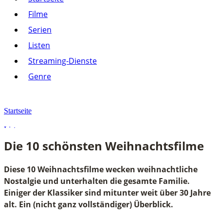
Listen
Filme
Streaming-Dienste
Serien
Paramount+
Amazon Prime Video
Listen
Joyn
Pluto TV
Streaming-Dienste
Netflix
Alle anzeigen
Genre
Genre
Action
Drama
Startseite
Komödie
Krimi
Listen
Thriller
Die 10 schönsten Weihnachtsfilme
Alle anzeigen
Die 10 schönsten Weihnachtsfilme
Diese 10 Weihnachtsfilme wecken weihnachtliche
Nostalgie und unterhalten die gesamte Familie.
Einiger der Klassiker sind mitunter weit über 30 Jahre
alt. Ein (nicht ganz vollständiger) Überblick.