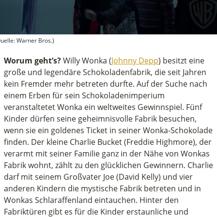
uelle: Warner Bros.)
econds
f
Worum geht’s?
Willy Wonka (
Johnny Depp
) besitzt eine
inutes,
große und legendäre Schokoladenfabrik, die seit Jahren
5
kein Fremder mehr betreten durfte. Auf der Suche nach
econds
einem Erben für sein Schokoladenimperium
veranstaltetet Wonka ein weltweites Gewinnspiel. Fünf
Kinder dürfen seine geheimnisvolle Fabrik besuchen,
wenn sie ein goldenes Ticket in seiner Wonka-Schokolade
finden. Der kleine Charlie Bucket (Freddie Highmore), der
verarmt mit seiner Familie ganz in der Nähe von Wonkas
Fabrik wohnt, zählt zu den glücklichen Gewinnern. Charlie
darf mit seinem Großvater Joe (David Kelly) und vier
anderen Kindern die mystische Fabrik betreten und in
Wonkas Schlaraffenland eintauchen. Hinter den
Fabriktüren gibt es für die Kinder erstaunliche und