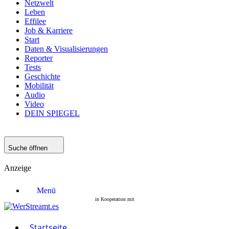
Netzwelt
Leben
Effilee
Job & Karriere
Start
Daten & Visualisierungen
Reporter
Tests
Geschichte
Mobilität
Audio
Video
DEIN SPIEGEL
Suche öffnen
Anzeige
Menü
Startseite
Filme
Serien
Startseite