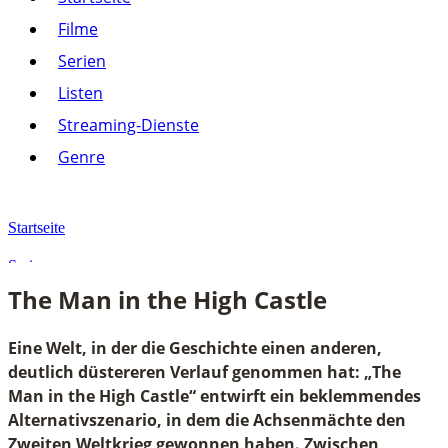
Listen
Filme
Streaming-Dienste
Serien
Paramount+
Amazon Prime Video
Listen
Joyn
Pluto TV
Streaming-Dienste
Netflix
Alle anzeigen
Genre
Genre
Action
Drama
Startseite
Komödie
Krimi
Serien
Thriller
The Man in the High Castle
Alle anzeigen
The Man in the High Castle
Eine Welt, in der die Geschichte einen anderen,
deutlich düstereren Verlauf genommen hat: „The
Man in the High Castle“ entwirft ein beklemmendes
Alternativszenario, in dem die Achsenmächte den
Zweiten Weltkrieg gewonnen haben. Zwischen