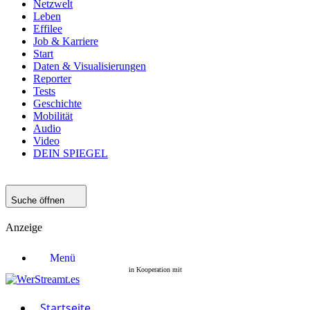
Netzwelt
Leben
Effilee
Job & Karriere
Start
Daten & Visualisierungen
Reporter
Tests
Geschichte
Mobilität
Audio
Video
DEIN SPIEGEL
Suche öffnen
Anzeige
Menü
Startseite
Filme
Serien
Startseite