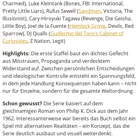
Charmed), Luke Kleintank (Bones, FBI: International,
Pretty Little Liars), Rufus Sewell (
Sandman
, Victoria, The
Illusionist), Cary-Hiroyuki Tagawa (Revenge, Die Geisha,
Little Boy), Joel de la Fuente (
Hemlock Grove
, Devils, Red
Sparrow), DJ Qualls (
Guillermo del Toro’s Cabinet of
Curiosities
, Z Nation, Legit)
Highlights:
Die erste Staffel baut ein dichtes Geflecht
aus Misstrauen, Propaganda und verdecktem
Widerstand auf. Zwischen persönlichen Entscheidungen
und ideologischer Kontrolle entsteht ein Spannungsfeld,
in dem jede Handlung Konsequenzen haben kann – nicht
nur für Einzelne, sondern für die gesamte Weltordnung.
Schon gewusst?
Die Serie basiert auf dem
gleichnamigen Roman von Philip K. Dick aus dem Jahr
1962. Interessanterweise war bereits das Buch selbst ein
Spiel mit alternativen Realitäten – ein Konzept, das die
Serie deutlich ausbaut und visuell weiterdenkt.