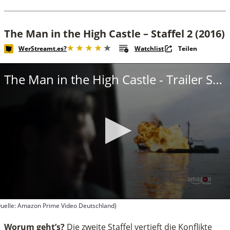
The Man in the High Castle – Staffel 2 (2016)
WerStreamt.es?
Watchlist
Teilen
The Man in the High Castle - Trailer Staffel 2
uelle: Amazon Prime Video Deutschland)
econds
f
Worum geht’s?
Die zweite Staffel vertieft die Konflikte