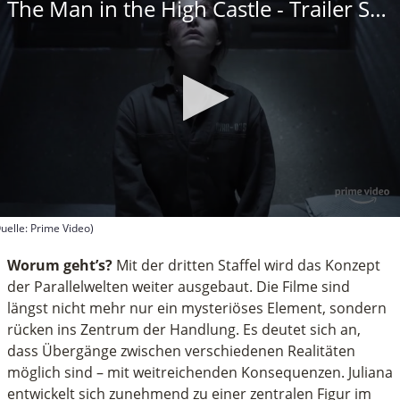
The Man in the High Castle - Trailer Staffel 3
uelle: Prime Video)
econds
f
Worum geht’s?
Mit der dritten Staffel wird das Konzept
inute,
der Parallelwelten weiter ausgebaut. Die Filme sind
längst nicht mehr nur ein mysteriöses Element, sondern
econds
rücken ins Zentrum der Handlung. Es deutet sich an,
dass Übergänge zwischen verschiedenen Realitäten
möglich sind – mit weitreichenden Konsequenzen. Juliana
entwickelt sich zunehmend zu einer zentralen Figur im