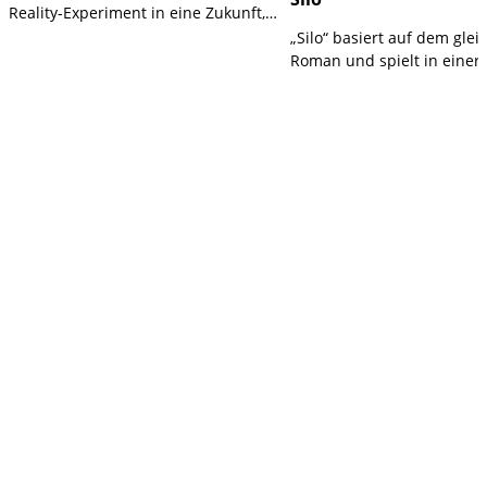
Reality-Experiment in eine Zukunft,
die weit mehr ist als ein Spiel.
„Silo“ basiert auf dem gle
„Peripherie“ entwickelt daraus einen
Roman und spielt in einer 
ruhigen, düsteren Sci-Fi-Thriller mit
apokalyptischen Zukunft: 
emotionalem Schwerpunkt.
unterirdischen Silo leben 
vermeintlich letzten rund 
Menschen auf 144 Stockwe
diese kleine Gesellschaft b
zahlreiche Geheimnisse.