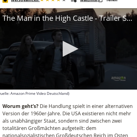
The Man in the High Castle - Trailer Staffel 1
uelle: Amazon Prime Video Deutschland)
econds
f
Worum geht’s?
Die Handlung spielt in einer alternativen
inute,
Version der 1960er-Jahre. Die USA existieren nicht mehr
3
als unabhängiger Staat, sondern sind zwischen zwei
econds
totalitären Großmächten aufgeteilt: dem
nationalsozialistischen Großdeutschen Reich im Osten