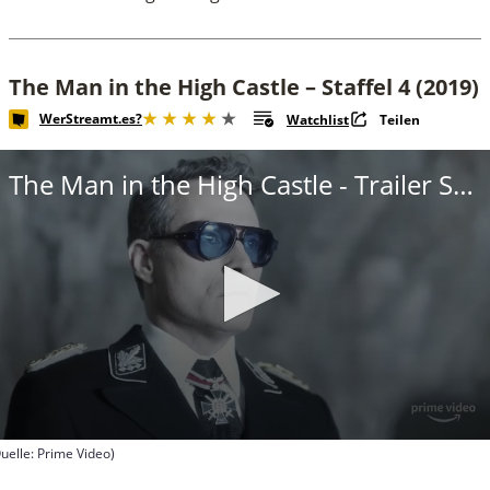
The Man in the High Castle – Staffel 4 (2019)
WerStreamt.es?
Watchlist
Teilen
The Man in the High Castle - Trailer Staffel 4
uelle: Prime Video)
econds
f