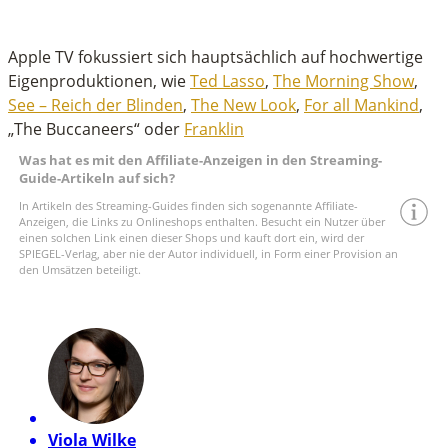
Apple TV fokussiert sich hauptsächlich auf hochwertige
Eigenproduktionen, wie
Ted Lasso
,
The Morning Show
,
See – Reich der Blinden
,
The New Look
,
For all Mankind
,
„The Buccaneers“ oder
Franklin
Was hat es mit den Affiliate-Anzeigen in den Streaming-
Guide-Artikeln auf sich?
In Artikeln des Streaming-Guides finden sich sogenannte Affiliate-
Anzeigen, die Links zu Onlineshops enthalten. Besucht ein Nutzer über
einen solchen Link einen dieser Shops und kauft dort ein, wird der
SPIEGEL-Verlag, aber nie der Autor individuell, in Form einer Provision an
den Umsätzen beteiligt.
Viola Wilke