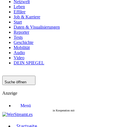
Netzwelt
Leben
Effilee
Job & Karriere
Start
Daten & Visualisierungen
Reporter
Tests
Geschichte
Mobilität
Audio
Video
DEIN SPIEGEL
Suche öffnen
Anzeige
Menü
Startseite
Filme
Serien
Startseite