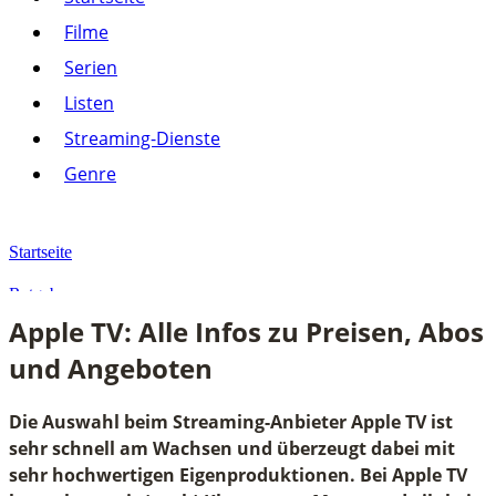
Listen
Filme
Streaming-Dienste
Serien
Paramount+
Amazon Prime Video
Listen
Joyn
Pluto TV
Streaming-Dienste
Netflix
Alle anzeigen
Genre
Genre
Action
Drama
Startseite
Komödie
Krimi
Ratgeber
Thriller
Apple TV: Alle Infos zu Preisen, Abos
Alle anzeigen
Apple TV: Alle Infos zu Preisen, Abos und Angeboten
und Angeboten
Die Auswahl beim Streaming-Anbieter Apple TV ist
sehr schnell am Wachsen und überzeugt dabei mit
sehr hochwertigen Eigenproduktionen. Bei Apple TV