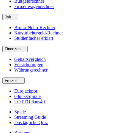
Bußgeldrechner
Firmenwagenrechner
Job
Brutto-Netto-Rechner
Kurzarbeitergeld-Rechner
Studienfächer erklärt
Finanzen
Gehaltsvergleich
Versicherungen
Währungsrechner
Freizeit
Eurojackpot
GlücksSpirale
LOTTO 6aus49
Spiele
Streaming Guide
Das tägliche Quiz
Reisewelt