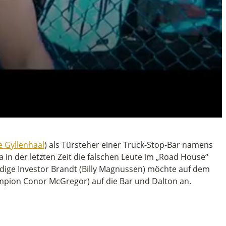
e Gyllenhaal
) als Türsteher einer Truck-Stop-Bar namens
in der letzten Zeit die falschen Leute im „Road House“
dige Investor Brandt (Billy Magnussen) möchte auf dem
ampion Conor McGregor) auf die Bar und Dalton an.