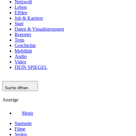
Netzwelt
Leben
Effilee
Job & Karriere
Start
Daten & Visualisierungen
Reporter
Tests
Geschichte
Mobilität
Audio
Video
DEIN SPIEGEL
Suche öffnen
Anzeige
Menü
Startseite
Filme
Serien