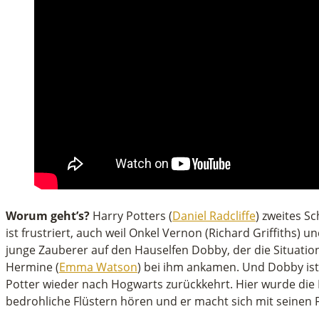
Worum geht’s?
Harry Potters (
Daniel Radcliffe
) zweites S
ist frustriert, auch weil Onkel Vernon (Richard Griffiths) u
junge Zauberer auf den Hauselfen Dobby, der die Situation
Hermine (
Emma Watson
) bei ihm ankamen. Und Dobby ist 
Potter wieder nach Hogwarts zurückkehrt. Hier wurde die
bedrohliche Flüstern hören und er macht sich mit seinen 