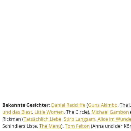
Bekannte Gesichter:
Daniel Radcliffe
(
Guns Akimbo
, The 
und das Biest
,
Little Women
, The Circle),
Michael Gambon
Rickman (
Tatsächlich Liebe
,
Stirb Langsam
,
Alice im Wund
Schindlers Liste,
The Menu
),
Tom Felton
(Anna und der Köni