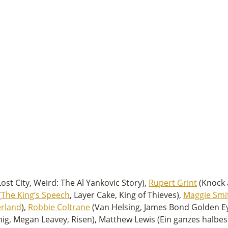
Lost City, Weird: The Al Yankovic Story),
Rupert Grint
(Knock a
(
The King’s Speech
, Layer Cake, King of Thieves),
Maggie Smi
erland
),
Robbie Coltrane
(Van Helsing, James Bond Golden Eye
g, Megan Leavey, Risen), Matthew Lewis (Ein ganzes halbes