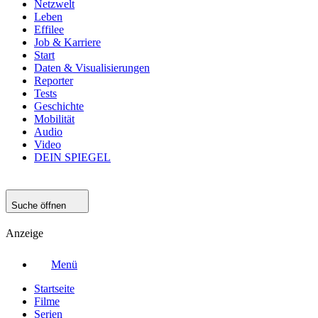
Netzwelt
Leben
Effilee
Job & Karriere
Start
Daten & Visualisierungen
Reporter
Tests
Geschichte
Mobilität
Audio
Video
DEIN SPIEGEL
Suche öffnen
Anzeige
Menü
Startseite
Filme
Serien