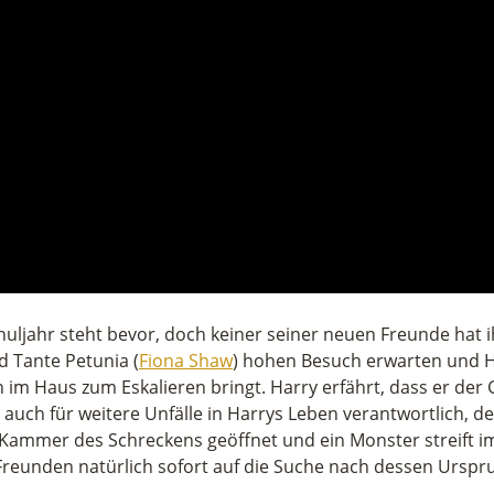
chuljahr steht bevor, doch keiner seiner neuen Freunde hat
nd Tante Petunia (
Fiona Shaw
) hohen Besuch erwarten und Har
 im Haus zum Eskalieren bringt. Harry erfährt, dass er der
auch für weitere Unfälle in Harrys Leben verantwortlich, d
 Kammer des Schreckens geöffnet und ein Monster streift i
Freunden natürlich sofort auf die Suche nach dessen Urspr