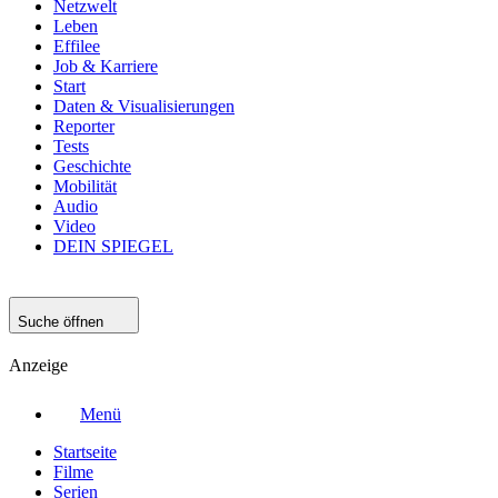
Netzwelt
Leben
Effilee
Job & Karriere
Start
Daten & Visualisierungen
Reporter
Tests
Geschichte
Mobilität
Audio
Video
DEIN SPIEGEL
Suche öffnen
Anzeige
Menü
Startseite
Filme
Serien