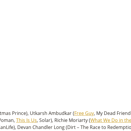
stmas Prince), Utkarsh Ambudkar (
Free Guy
, My Dead Friend 
a Woman,
This Is Us
, Solar), Richie Moriarty (
What We Do in th
nLife), Devan Chandler Long (Dirt – The Race to Redempti