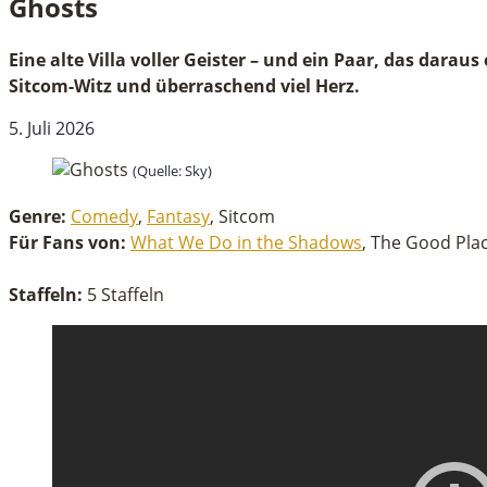
Ghosts
Ghosts
Eine alte Villa voller Geister – und ein Paar, das dar
Sitcom-Witz und überraschend viel Herz.
5. Juli 2026
(Quelle: Sky)
Genre:
Comedy
,
Fantasy
, Sitcom
Für Fans von:
What We Do in the Shadows
, The Good Pla
Staffeln:
5 Staffeln