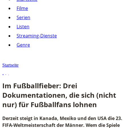
Listen
Filme
Streaming-Dienste
Serien
Paramount+
Amazon Prime Video
Listen
Joyn
Pluto TV
Streaming-Dienste
Netflix
Alle anzeigen
Genre
Genre
Action
Drama
Startseite
Komödie
Krimi
Listen
Thriller
Im Fußballfieber: Drei
Alle anzeigen
Im Fußballfieber: Drei Dokumentationen, die sich (nicht nur) für Fuß
Dokumentationen, die sich (nicht
nur) für Fußballfans lohnen
Derzeit steigt in Kanada, Mexiko und den USA die 23.
FIFA-Weltmeisterschaft der Männer. Wem die Spiele