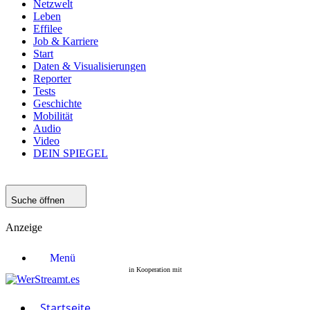
Netzwelt
Leben
Effilee
Job & Karriere
Start
Daten & Visualisierungen
Reporter
Tests
Geschichte
Mobilität
Audio
Video
DEIN SPIEGEL
Suche öffnen
Anzeige
Menü
Startseite
Filme
Serien
Startseite