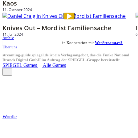
Kaos
11. Oktober 2024
Knives Out – Mord ist Familiensache
11. Juli 2024
6
Archiv
in Kooperation mit
WerStreamt.es?
|
Über uns
streaming-guide.spiegel.de ist ein Verlagsangebot, das die Funke National
Brands Digital GmbH im Auftrag der SPIEGEL-Gruppe bereitstellt.
SPIEGEL Games
Alle Games
Wordle