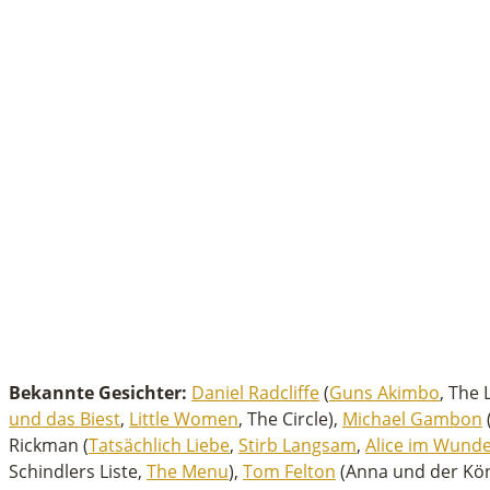
Bekannte Gesichter:
Daniel Radcliffe
(
Guns Akimbo
, The 
und das Biest
,
Little Women
, The Circle),
Michael Gambon
Rickman (
Tatsächlich Liebe
,
Stirb Langsam
,
Alice im Wund
Schindlers Liste,
The Menu
),
Tom Felton
(Anna und der Köni