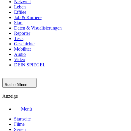
Netzwelt
Leben
Effilee
Job & Karriere
Start
Daten & Visualisierungen
Reporter
Tests
Geschichte
Mobilität
Audio
Video
DEIN SPIEGEL
Suche öffnen
Anzeige
Menü
Startseite
Filme
Serien