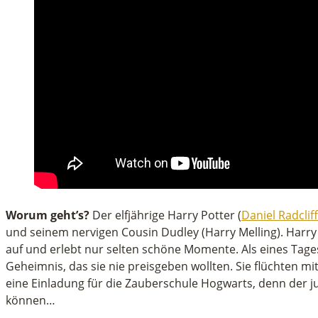
Worum geht’s?
Der elfjährige Harry Potter (
Daniel Radclif
und seinem nervigen Cousin Dudley (Harry Melling). Harry
auf und erlebt nur selten schöne Momente. Als eines Tages e
Geheimnis, das sie nie preisgeben wollten. Sie flüchten mit
eine Einladung für die Zauberschule Hogwarts, denn der ju
können…