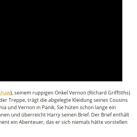
Shaw
), seinem ruppigen Onkel Vernon (Richard Grifftiths)
der Treppe, trägt die abgelegte Kleidung seines Cousins
unia und Vernon in Panik. Sie hüten schon lange ein
hnen und überreicht Harry seinen Brief. Der Brief enthält
ent ein Abenteuer, das er sich niemals hätte vorstellen