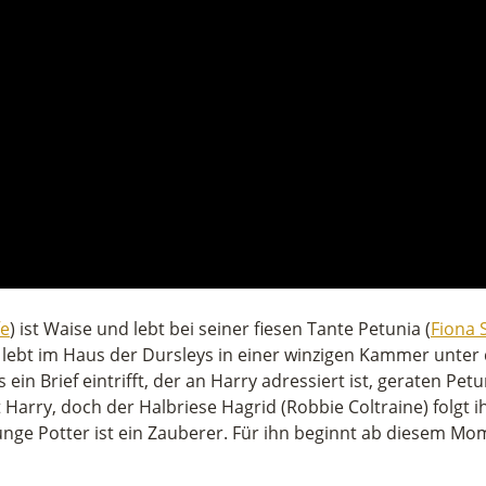
fe
) ist Waise und lebt bei seiner fiesen Tante Petunia (
Fiona 
 lebt im Haus der Dursleys in einer winzigen Kammer unter 
in Brief eintrifft, der an Harry adressiert ist, geraten Pet
 Harry, doch der Halbriese Hagrid (Robbie Coltraine) folgt i
nge Potter ist ein Zauberer. Für ihn beginnt ab diesem Mom