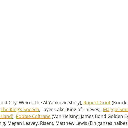
Lost City, Weird: The Al Yankovic Story),
Rupert Grint
(Knock a
(
The King’s Speech
, Layer Cake, King of Thieves),
Maggie Smi
erland
),
Robbie Coltrane
(Van Helsing, James Bond Golden Eye
g, Megan Leavey, Risen), Matthew Lewis (Ein ganzes halbes