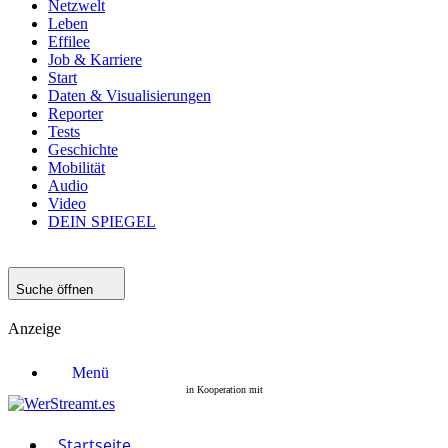
Netzwelt
Leben
Effilee
Job & Karriere
Start
Daten & Visualisierungen
Reporter
Tests
Geschichte
Mobilität
Audio
Video
DEIN SPIEGEL
Suche öffnen
Anzeige
Menü
Startseite
Filme
Serien
Startseite