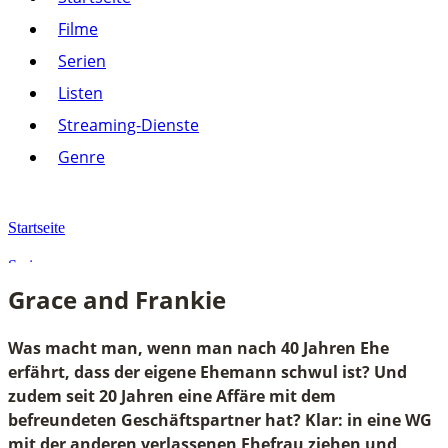
Listen
Filme
Streaming-Dienste
Serien
Paramount+
Amazon Prime Video
Listen
Joyn
Pluto TV
Streaming-Dienste
Netflix
Alle anzeigen
Genre
Genre
Action
Drama
Startseite
Komödie
Krimi
Serien
Thriller
Grace and Frankie
Alle anzeigen
Grace and Frankie
Was macht man, wenn man nach 40 Jahren Ehe
erfährt, dass der eigene Ehemann schwul ist? Und
zudem seit 20 Jahren eine Affäre mit dem
befreundeten Geschäftspartner hat? Klar: in eine WG
mit der anderen verlassenen Ehefrau ziehen und