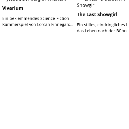
Vivarium
The Last Showgirl
Ein beklemmendes Science-Fiction-
Kammerspiel von Lorcan Finnegan:
Ein stilles, eindringliches
„Vivarium“ verbindet psychologischen
das Leben nach der Bühne:
Horror mit einer surrealen Parabel
Showgirl“ begleitet eine T
über Häuslichkeit, Anpassung und
Las Vegas, die nach dem E
gesellschaftliche Erwartungen – kühl,
Revue einen unerwartet eh
präzise und zunehmend verstörend.
Neuanfang wagt.