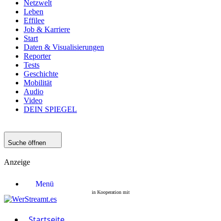
Netzwelt
Leben
Effilee
Job & Karriere
Start
Daten & Visualisierungen
Reporter
Tests
Geschichte
Mobilität
Audio
Video
DEIN SPIEGEL
Suche öffnen
Anzeige
Menü
Startseite
Filme
Serien
Startseite