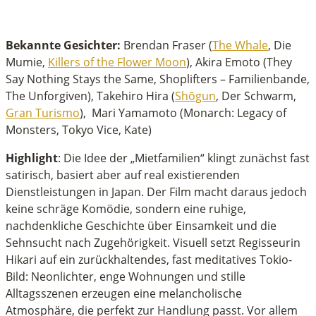
Bekannte Gesichter:
Brendan Fraser (
The Whale
, Die
Mumie,
Killers of the Flower Moon
), Akira Emoto (They
Say Nothing Stays the Same, Shoplifters – Familienbande,
The Unforgiven), Takehiro Hira (
Shōgun
, Der Schwarm,
Gran Turismo
), Mari Yamamoto (Monarch: Legacy of
Monsters, Tokyo Vice, Kate)
Highlight
: Die Idee der „Mietfamilien“ klingt zunächst fast
satirisch, basiert aber auf real existierenden
Dienstleistungen in Japan. Der Film macht daraus jedoch
keine schräge Komödie, sondern eine ruhige,
nachdenkliche Geschichte über Einsamkeit und die
Sehnsucht nach Zugehörigkeit. Visuell setzt Regisseurin
Hikari auf ein zurückhaltendes, fast meditatives Tokio-
Bild: Neonlichter, enge Wohnungen und stille
Alltagsszenen erzeugen eine melancholische
Atmosphäre, die perfekt zur Handlung passt. Vor allem