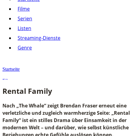
Listen
Filme
Streaming-Dienste
Serien
Paramount+
Amazon Prime Video
Listen
Joyn
Pluto TV
Streaming-Dienste
Netflix
Alle anzeigen
Genre
Genre
Action
Drama
Startseite
Komödie
Krimi
Filme
Thriller
Rental Family
Alle anzeigen
Rental Family
Nach „The Whale“ zeigt Brendan Fraser erneut eine
verletzliche und zugleich warmherzige Seite: „Rental
Family“ ist ein stilles Drama über Einsamkeit in der
modernen Welt – und darüber, wie selbst künstliche
Beziehungen echte Gefühle auslösen können.