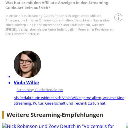
Was hat es mit den Affiliate-Anzeigen in den Streaming-
Guide-Artikeln auf sich?
In Artikeln des Streaming-Guides finden sich sogenannte Affiliate-
Anzeigen, die Links zu Onlineshops enthalten. Besucht ein Nutzer über
einen solchen Link einen dieser Shops und kauft dort ein, wird der
SPIEGEL-Verlag, aber nie der Autor individuell, in Form einer Provision an
den Umsätzen beteiligt.
Viola Wilke
Streaming Guide Redaktion
Als Redakteurin widmet sich Viola Wilke gerne allem, was mit Kino,
Streaming, Kultur, Gesellschaft und Technik zu tun hat.
Weitere Streaming-Empfehlungen