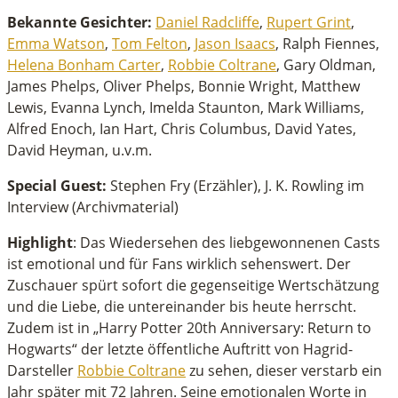
Bekannte Gesichter:
Daniel Radcliffe
,
Rupert Grint
,
Emma Watson
,
Tom Felton
,
Jason Isaacs
, Ralph Fiennes,
Helena Bonham Carter
,
Robbie Coltrane
, Gary Oldman,
James Phelps, Oliver Phelps, Bonnie Wright, Matthew
Lewis, Evanna Lynch, Imelda Staunton, Mark Williams,
Alfred Enoch, Ian Hart, Chris Columbus, David Yates,
David Heyman, u.v.m.
Special Guest:
Stephen Fry (Erzähler), J. K. Rowling im
Interview (Archivmaterial)
Highlight
: Das Wiedersehen des liebgewonnenen Casts
ist emotional und für Fans wirklich sehenswert. Der
Zuschauer spürt sofort die gegenseitige Wertschätzung
und die Liebe, die untereinander bis heute herrscht.
Zudem ist in „Harry Potter 20th Anniversary: Return to
Hogwarts“ der letzte öffentliche Auftritt von Hagrid-
Darsteller
Robbie Coltrane
zu sehen, dieser verstarb ein
Jahr später mit 72 Jahren. Seine emotionalen Worte in