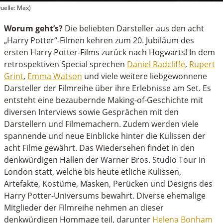
uelle: Max)
econds
f
Worum geht’s?
Die beliebten Darsteller aus den acht
inute,
„Harry Potter“-Filmen kehren zum 20. Jubiläum des
1
ersten Harry Potter-Films zurück nach Hogwarts! In dem
econds
retrospektiven Special sprechen
Daniel Radcliffe
,
Rupert
Grint
,
Emma Watson
und viele weitere liebgewonnene
Darsteller der Filmreihe über ihre Erlebnisse am Set. Es
entsteht eine bezaubernde Making-of-Geschichte mit
diversen Interviews sowie Gesprächen mit den
Darstellern und Filmemachern. Zudem werden viele
spannende und neue Einblicke hinter die Kulissen der
acht Filme gewährt. Das Wiedersehen findet in den
denkwürdigen Hallen der Warner Bros. Studio Tour in
London statt, welche bis heute etliche Kulissen,
Artefakte, Kostüme, Masken, Perücken und Designs des
Harry Potter-Universums bewahrt. Diverse ehemalige
Mitglieder der Filmreihe nehmen an dieser
denkwürdigen Hommage teil, darunter
Helena Bonham