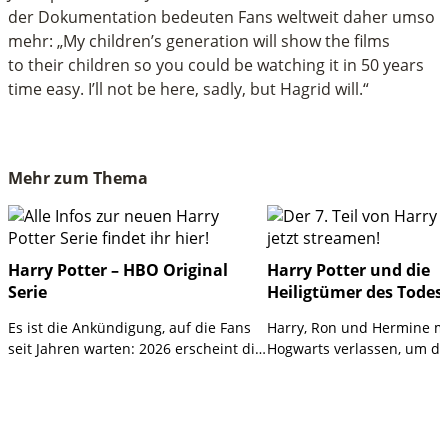
der Dokumentation bedeuten Fans weltweit daher umso
mehr: „My children’s generation will show the films
to their children so you could be watching it in 50 years
time easy. I’ll not be here, sadly, but Hagrid will.“
Mehr zum Thema
Harry Potter – HBO Original
Harry Potter und die
Serie
Heiligtümer des Todes –
Es ist die Ankündigung, auf die Fans
Harry, Ron und Hermine 
seit Jahren warten: 2026 erscheint die
Hogwarts verlassen, um di
Harry Potter-Serie. Was bereits jetzt
von Voldemort zu finden u
über Besetzung, Staffeln und den
zerstören. Dabei sind sie 
Starttermin bekannt ist.
sich allein gestellt.