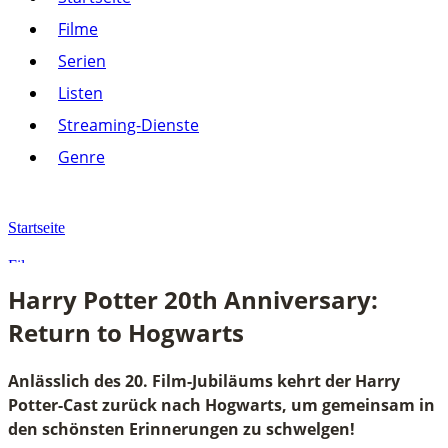
Listen
Filme
Streaming-Dienste
Serien
Paramount+
Amazon Prime Video
Listen
Joyn
Pluto TV
Streaming-Dienste
Netflix
Alle anzeigen
Genre
Genre
Action
Drama
Startseite
Komödie
Krimi
Filme
Thriller
Harry Potter 20th Anniversary:
Alle anzeigen
Harry Potter 20th Anniversary: Return to Hogwarts
Return to Hogwarts
Anlässlich des 20. Film-Jubiläums kehrt der Harry
Potter-Cast zurück nach Hogwarts, um gemeinsam in
den schönsten Erinnerungen zu schwelgen!