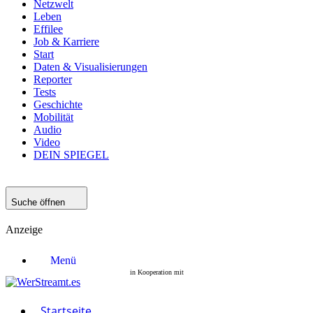
Netzwelt
Leben
Effilee
Job & Karriere
Start
Daten & Visualisierungen
Reporter
Tests
Geschichte
Mobilität
Audio
Video
DEIN SPIEGEL
Suche öffnen
Anzeige
Menü
Startseite
Filme
Serien
Startseite