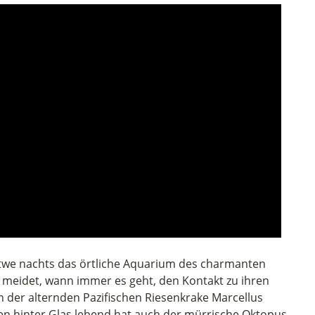
e Witwe nachts das örtliche Aquarium des charmanten
d meidet, wann immer es geht, den Kontakt zu ihren
 der alternden Pazifischen Riesenkrake Marcellus
ren hinter Glas lebend hat auch der mürrische Oktopus