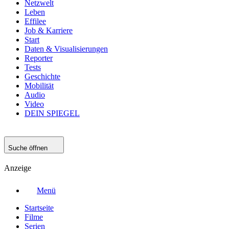
Netzwelt
Leben
Effilee
Job & Karriere
Start
Daten & Visualisierungen
Reporter
Tests
Geschichte
Mobilität
Audio
Video
DEIN SPIEGEL
Suche öffnen
Anzeige
Menü
Startseite
Filme
Serien