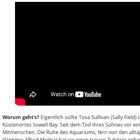
Worum geht‘s?
Eigentlich sollte Tova Sullivan (Sally Fie
Küstenortes Sowell Bay. Seit dem Tod ihres Sohnes vor ei
Mitmenschen. Die Ruhe des Aquariums, fern von den alltä
(Stimme: Alfred Molina) hat sie einen treuen Zuhörer gefu