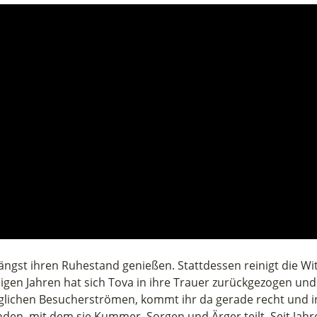
ld) längst ihren Ruhestand genießen. Stattdessen reinigt di
nigen Jahren hat sich Tova in ihre Trauer zurückgezogen un
glichen Besucherströmen, kommt ihr da gerade recht und in
nden, mit dem sie Kummer, Sorgen und Ärger teilt. Seit Jah