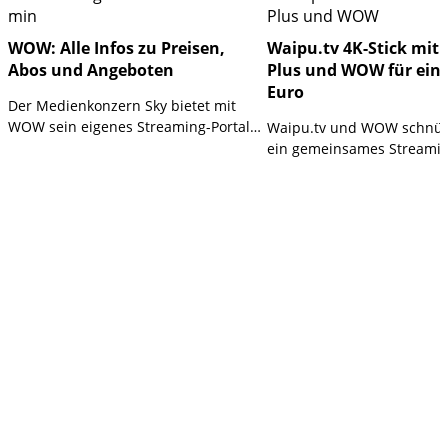
WOW: Alle Infos zu Preisen,
Waipu.tv 4K-Stick mit 
Abos und Angeboten
Plus und WOW für einm
Euro
Der Medienkonzern Sky bietet mit
WOW sein eigenes Streaming-Portal
Waipu.tv und WOW schnür
an, bei dem sich Nutzer flexible und
ein gemeinsames Streamin
individuelle Abos zusammenstellen.
Der Waipu.tv 4K-Stick, zwö
In diesem Artikel stellen wir die
Perfect Plus sowie ein Jah
wichtigsten Informationen rund um
WOW Filme & Serien sind f
den Streaming-Anbieter WOW vor.
59,99 Euro erhältlich. Die 
beträgt 200 Euro im ersten
bündelt Live-TV, Blockbust
Serien in einem Angebot.