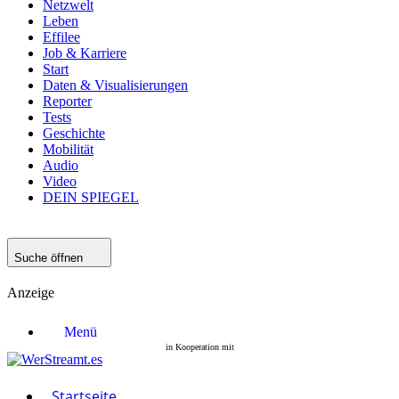
Netzwelt
Leben
Effilee
Job & Karriere
Start
Daten & Visualisierungen
Reporter
Tests
Geschichte
Mobilität
Audio
Video
DEIN SPIEGEL
Suche öffnen
Anzeige
Menü
Startseite
Filme
Serien
Startseite