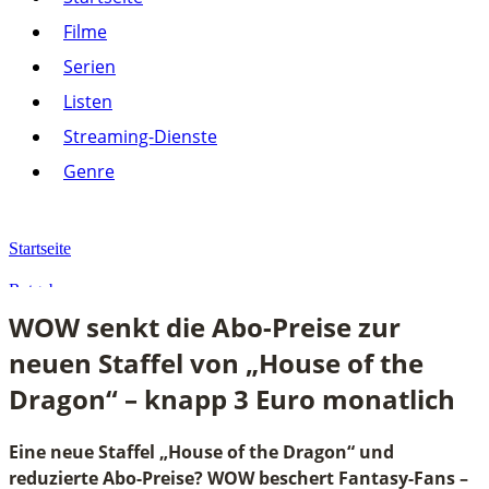
Listen
Filme
Streaming-Dienste
Serien
Paramount+
Amazon Prime Video
Listen
Joyn
Pluto TV
Streaming-Dienste
Netflix
Alle anzeigen
Genre
Genre
Action
Drama
Startseite
Komödie
Krimi
Ratgeber
Thriller
WOW senkt die Abo-Preise zur
Alle anzeigen
WOW senkt die Abo-Preise zur neuen Staffel von „House of the Dra
neuen Staffel von „House of the
Dragon“ – knapp 3 Euro monatlich
Eine neue Staffel „House of the Dragon“ und
reduzierte Abo-Preise? WOW beschert Fantasy-Fans –