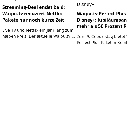
Streaming-Deal endet bald:
Waipu.tv reduziert Netflix-
Waipu.tv Perfect Plus 
Pakete nur noch kurze Zeit
Disney+: Jubiläumsan
mehr als 50 Prozent R
Live-TV und Netflix ein Jahr lang zum
halben Preis: Der aktuelle Waipu.tv-
Zum 9. Geburtstag bietet 
Deal läuft bald aus und bietet je nach
Perfect Plus-Paket in Komb
Tarif hohes Sparpotenzial.
Disney+ für ein Jahr zum h
an. Enthalten sind über 31
Sender, zahlreiche Komfor
und die Inhalte von Disney