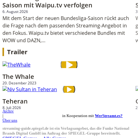
Saison mit Waipu.tv verfolgen
6. August 2026
3
Mit dem Start der neuen Bundesliga-Saison rückt auch
die Frage nach dem passenden Streaming-Angebot in
g
den Fokus. Waipu.tv bietet verschiedene Bundles mit
WOW und DAZN,…
Trailer
The Whale
20. Dezember 2023
Teheran
8. Juli 2026
2
Archiv
in Kooperation mit
WerStreamt.es?
|
Über uns
streaming-guide.spiegel.de ist ein Verlagsangebot, das die Funke National
Brands Digital GmbH im Auftrag der SPIEGEL-Gruppe bereitstellt.