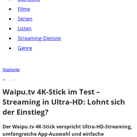
Listen
Filme
Streaming-Dienste
Serien
Paramount+
Amazon Prime Video
Listen
Joyn
Pluto TV
Streaming-Dienste
Netflix
Alle anzeigen
Genre
Genre
Action
Drama
Startseite
Komödie
Krimi
Ratgeber
Thriller
Waipu.tv 4K-Stick im Test –
Alle anzeigen
Waipu.tv 4K-Stick im Test – Streaming in Ultra-HD: Lohnt sich der E
Streaming in Ultra-HD: Lohnt sich
der Einstieg?
Der Waipu.tv 4K-Stick verspricht Ultra-HD-Streaming,
umfangreiche App-Auswahl und einfache