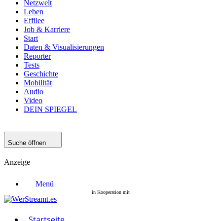
Netzwelt
Leben
Effilee
Job & Karriere
Start
Daten & Visualisierungen
Reporter
Tests
Geschichte
Mobilität
Audio
Video
DEIN SPIEGEL
Suche öffnen
Anzeige
Menü
Startseite
Filme
Serien
Startseite