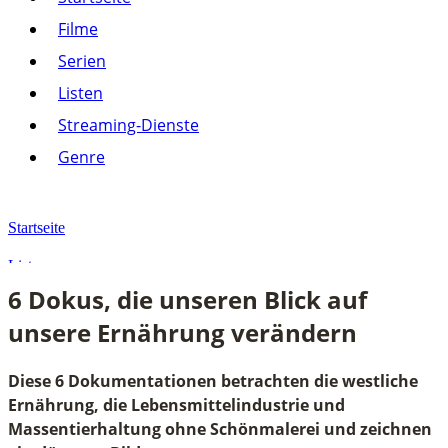
Listen
Filme
Streaming-Dienste
Serien
Paramount+
Amazon Prime Video
Listen
Joyn
Pluto TV
Streaming-Dienste
Netflix
Alle anzeigen
Genre
Genre
Action
Drama
Startseite
Komödie
Krimi
Listen
Thriller
6 Dokus, die unseren Blick auf
Alle anzeigen
6 Dokus, die unseren Blick auf unsere Ernährung verändern
unsere Ernährung verändern
Diese 6 Dokumentationen betrachten die westliche
Ernährung, die Lebensmittelindustrie und
Massentierhaltung ohne Schönmalerei und zeichnen