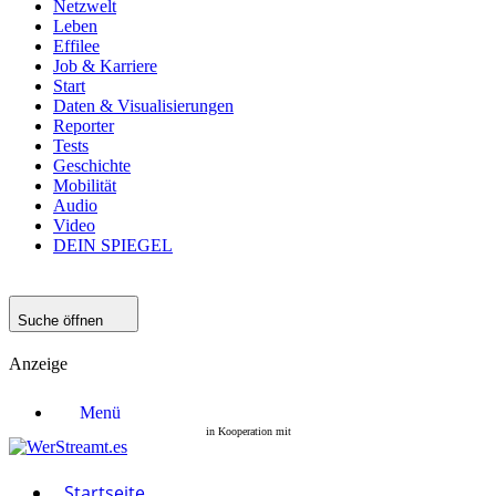
Netzwelt
Leben
Effilee
Job & Karriere
Start
Daten & Visualisierungen
Reporter
Tests
Geschichte
Mobilität
Audio
Video
DEIN SPIEGEL
Suche öffnen
Anzeige
Menü
Startseite
Filme
Serien
Startseite