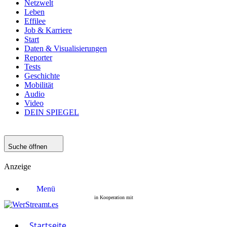
Netzwelt
Leben
Effilee
Job & Karriere
Start
Daten & Visualisierungen
Reporter
Tests
Geschichte
Mobilität
Audio
Video
DEIN SPIEGEL
Suche öffnen
Anzeige
Menü
Startseite
Filme
Serien
Startseite