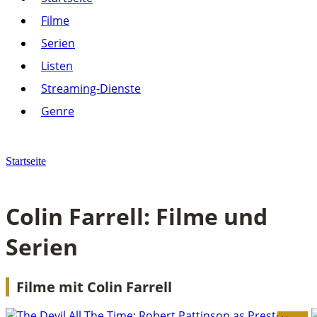
Listen
Filme
Streaming-Dienste
Serien
Paramount+
Amazon Prime Video
Listen
Joyn
Pluto TV
Streaming-Dienste
Netflix
Alle anzeigen
Genre
Genre
Action
Drama
Startseite
Komödie
Krimi
Thriller
Colin Farrell: Filme und
Alle anzeigen
Serien
Filme mit Colin Farrell