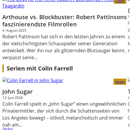
Listen
Arthouse vs. Blockbuster: Robert Pattinsons
1
H
faszinierendste Filmrollen
4. August 2025
Robert Pattinson hat sich in den letzten Jahren zu einem
s
der vielschichtigsten Schauspieler seiner Generation
M
entwickelt. Wer ihn nur als glitzernden Blutsauger kennt,
verpasst seine…
Serien mit Colin Farrell
Serien
John Sugar
13. Juni 2026
2
Colin Farrell spielt in „John Sugar“ einen ungewöhnlichen
G
Privatermittler, der sich durch die Schattenseiten von
h
Los Angeles bewegt – stilvoll, melancholisch und immer
G
nah am…
Archiv