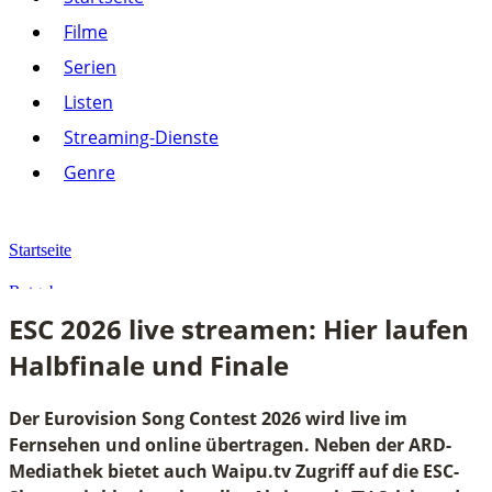
Listen
Filme
Streaming-Dienste
Serien
Paramount+
Amazon Prime Video
Listen
Joyn
Pluto TV
Streaming-Dienste
Netflix
Alle anzeigen
Genre
Genre
Action
Drama
Startseite
Komödie
Krimi
Ratgeber
Thriller
ESC 2026 live streamen: Hier laufen
Alle anzeigen
ESC 2026 live streamen: Hier laufen Halbfinale und Finale
Halbfinale und Finale
Der Eurovision Song Contest 2026 wird live im
Fernsehen und online übertragen. Neben der ARD-
Mediathek bietet auch Waipu.tv Zugriff auf die ESC-