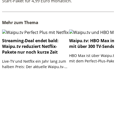
Start-Paket für 4,99 Euro monatlich.
Mehr zum Thema
Streaming-Deal endet bald:
Waipu.tv: HBO Max im
Waipu.tv reduziert Netflix-
mit über 300 TV-Sende
Pakete nur noch kurze Zeit
HBO Max ist über Waipu.t
mit dem Perfect-Plus-Paket
Live-TV und Netflix ein Jahr lang zum
Die Kombination vereint ü
halben Preis: Der aktuelle Waipu.tv-
Sender in HD mit Serien, 
Deal läuft bald aus und bietet je nach
Blockbustern aus dem Port
Tarif hohes Sparpotenzial.
HBO und Warner Bros.