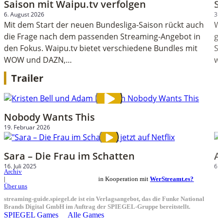
Saison mit Waipu.tv verfolgen
6. August 2026
3
Mit dem Start der neuen Bundesliga-Saison rückt auch
die Frage nach dem passenden Streaming-Angebot in
g
den Fokus. Waipu.tv bietet verschiedene Bundles mit
WOW und DAZN,…
Trailer
Nobody Wants This
19. Februar 2026
Sara – Die Frau im Schatten
16. Juli 2025
6
Archiv
in Kooperation mit
WerStreamt.es?
|
Über uns
streaming-guide.spiegel.de ist ein Verlagsangebot, das die Funke National
Brands Digital GmbH im Auftrag der SPIEGEL-Gruppe bereitstellt.
SPIEGEL Games
Alle Games