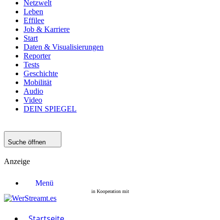
Netzwelt
Leben
Effilee
Job & Karriere
Start
Daten & Visualisierungen
Reporter
Tests
Geschichte
Mobilität
Audio
Video
DEIN SPIEGEL
Suche öffnen
Anzeige
Menü
Startseite
Filme
Serien
Startseite