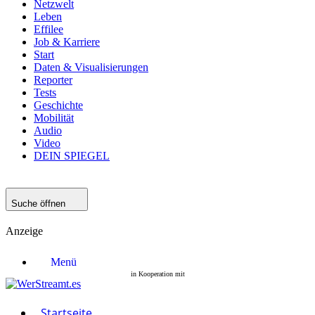
Netzwelt
Leben
Effilee
Job & Karriere
Start
Daten & Visualisierungen
Reporter
Tests
Geschichte
Mobilität
Audio
Video
DEIN SPIEGEL
Suche öffnen
Anzeige
Menü
Startseite
Filme
Serien
Startseite