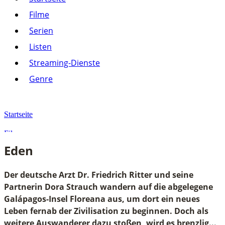
Listen
Filme
Streaming-Dienste
Serien
Paramount+
Amazon Prime Video
Listen
Joyn
Pluto TV
Streaming-Dienste
Netflix
Alle anzeigen
Genre
Genre
Action
Drama
Startseite
Komödie
Krimi
Filme
Thriller
Eden
Alle anzeigen
Eden
Der deutsche Arzt Dr. Friedrich Ritter und seine
Partnerin Dora Strauch wandern auf die abgelegene
Galápagos-Insel Floreana aus, um dort ein neues
Leben fernab der Zivilisation zu beginnen. Doch als
weitere Auswanderer dazu stoßen, wird es brenzlig...