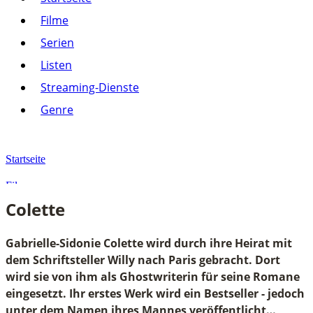
Listen
Filme
Streaming-Dienste
Serien
Paramount+
Amazon Prime Video
Listen
Joyn
Pluto TV
Streaming-Dienste
Netflix
Alle anzeigen
Genre
Genre
Action
Drama
Startseite
Komödie
Krimi
Filme
Thriller
Colette
Alle anzeigen
Colette
Gabrielle-Sidonie Colette wird durch ihre Heirat mit
dem Schriftsteller Willy nach Paris gebracht. Dort
wird sie von ihm als Ghostwriterin für seine Romane
eingesetzt. Ihr erstes Werk wird ein Bestseller - jedoch
unter dem Namen ihres Mannes veröffentlicht…