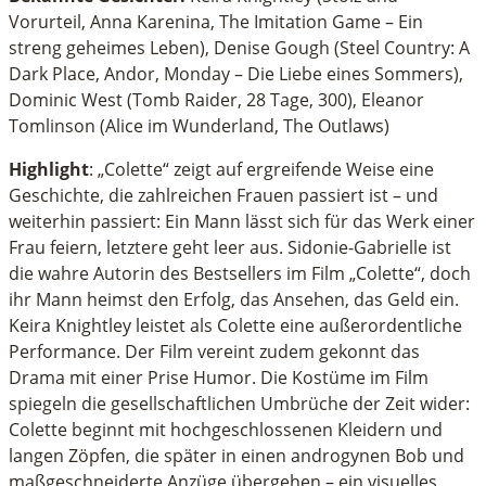
Vorurteil, Anna Karenina, The Imitation Game – Ein
streng geheimes Leben), Denise Gough (Steel Country: A
Dark Place, Andor, Monday – Die Liebe eines Sommers),
Dominic West (Tomb Raider, 28 Tage, 300), Eleanor
Tomlinson (Alice im Wunderland, The Outlaws)
Highlight
: „Colette“ zeigt auf ergreifende Weise eine
Geschichte, die zahlreichen Frauen passiert ist – und
weiterhin passiert: Ein Mann lässt sich für das Werk einer
Frau feiern, letztere geht leer aus. Sidonie-Gabrielle ist
die wahre Autorin des Bestsellers im Film „Colette“, doch
ihr Mann heimst den Erfolg, das Ansehen, das Geld ein.
Keira Knightley leistet als Colette eine außerordentliche
Performance. Der Film vereint zudem gekonnt das
Drama mit einer Prise Humor. Die Kostüme im Film
spiegeln die gesellschaftlichen Umbrüche der Zeit wider:
Colette beginnt mit hochgeschlossenen Kleidern und
langen Zöpfen, die später in einen androgynen Bob und
maßgeschneiderte Anzüge übergehen – ein visuelles