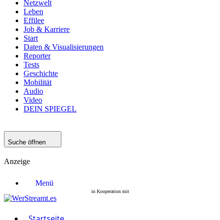
Netzwelt
Leben
Effilee
Job & Karriere
Start
Daten & Visualisierungen
Reporter
Tests
Geschichte
Mobilität
Audio
Video
DEIN SPIEGEL
Suche öffnen
Anzeige
Menü
Startseite
Filme
Serien
Startseite