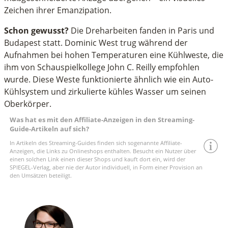
Zeichen ihrer Emanzipation.
Schon gewusst?
Die Dreharbeiten fanden in Paris und
Budapest statt. Dominic West trug während der
Aufnahmen bei hohen Temperaturen eine Kühlweste, die
ihm von Schauspielkollege John C. Reilly empfohlen
wurde. Diese Weste funktionierte ähnlich wie ein Auto-
Kühlsystem und zirkulierte kühles Wasser um seinen
Oberkörper.
Was hat es mit den Affiliate-Anzeigen in den Streaming-
Guide-Artikeln auf sich?
In Artikeln des Streaming-Guides finden sich sogenannte Affiliate-
Anzeigen, die Links zu Onlineshops enthalten. Besucht ein Nutzer über
einen solchen Link einen dieser Shops und kauft dort ein, wird der
SPIEGEL-Verlag, aber nie der Autor individuell, in Form einer Provision an
den Umsätzen beteiligt.